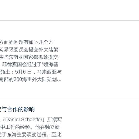
方面的问题有如下几个方
架界限委员会提交外大陆架
边某些东南亚国家都抓紧提交
，菲律宾国会通过了“领海基
领土；5月6 日，马来西亚与
部的200海里外大陆架划界
地区的外大陆架划界案。
定与合作的影响
el Schaeffer）所撰写
域中工作的经验。他在独立研
结了东海主要演变过程。至此