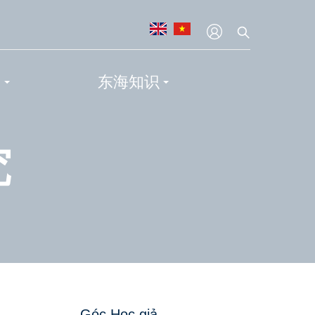
会
东海知识
究
Góc Học giả