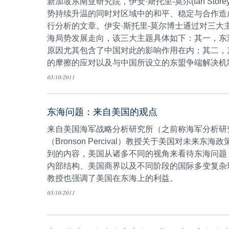
新加坡东南亚研究院，伊安·斯托里-莫尔(Ian Store
势持续升温的同时对区域中的和平、稳定与合作造
行分析的文章。伊安·斯托里-莫尔博士通过对三大
海局势发展走向，该三大主题具体如下：其一，东
原因尤其包含了中国对此的影响作用在内；其二，
的摩擦的应对以及与中国所设立的东盟争端解决机
张局势持续升温对区域秩序稳定的主要影响。
03/10/2011
东海问题：来自美国的观点
来自美国海军战略分析研究所（之前称海军分析研
（Bronson Percival）教授关于美国对未来
到的内容，美国从诸多不同的视角来看待东海问题
内部结构、美国商界以及不同阶段的国际多变复杂
教授也强调了美国在东海上的利益。
03/10/2011