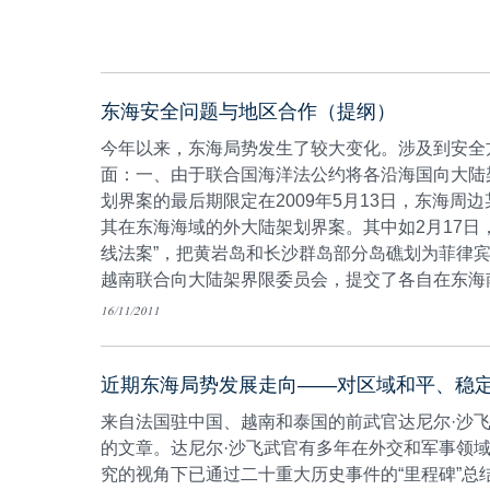
东海安全问题与地区合作（提纲）
今年以来，东海局势发生了较大变化。涉及到安全
面：一、由于联合国海洋法公约将各沿海国向大陆
划界案的最后期限定在2009年5月13日，东海周
其在东海海域的外大陆架划界案。其中如2月17日
线法案”，把黄岩岛和长沙群岛部分岛礁划为菲律宾
越南联合向大陆架界限委员会，提交了各自在东海南
案；5月7日，越南又单独提交了在东海中部部分
16/11/2011
近期东海局势发展走向——对区域和平、稳
来自法国驻中国、越南和泰国的前武官达尼尔·沙飞（Dani
的文章。达尼尔·沙飞武官有多年在外交和军事领
究的视角下已通过二十重大历史事件的“里程碑”总