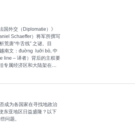
交（Diplomatie）》
 Schaeffer）将军所撰写
析荒唐“牛舌线” 之谜。目
đuờng luỡi bò, 中
ape line – 译者）背后的主权要
括专属经济区和大陆架在内
是否成为各国家在寻找地政治
使东亚地区日益盛隆？以下
答上些问题。