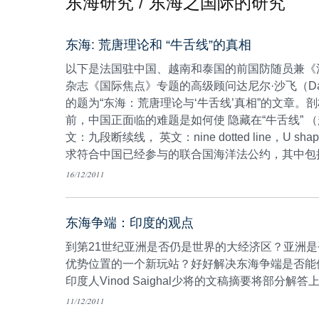
东海研究
/
东海之国际的研究
东海: 荒唐理论和 “牛舌线”的真相
以下是法国驻中国、越南和泰国的前国防随员兼《法国外
杂志《国际焦点》专题的高级顾问达尼尔·沙飞（Daniel
的题为“东海：荒唐理论与‘牛舌线’真相”的文章。剖
前，中国正面临的难题是如何使 隐藏在“牛舌线” （越南文：
文：九段断续线， 英文：nine dotted line，U sh
求符合中国已经参与的联合国海洋法公约，其中包
的规定。
16/12/2011
东海争端：印度的观点
到第21世纪亚洲是否仍是世界的大经济区？亚洲
优势位置的一个新玩站？好好解决东海争端是否能
印度人Vinod Saighal少将的文稿摘要将部分解
11/12/2011