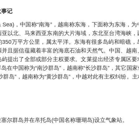
大事记
China Sea)，中国称“南海”，越南称东海，下面称为东海
西亚以北、马来西亚东南的大片海域，东北至台湾海峡，
约350万平方公里，属太平洋。东海有很多岛屿和暗礁，
源并且据信蕴藏着丰富的海底石油和天然气。中国、越南
岛屿提出了全部或部分主权要求。文莱提出经济专属区要
岛在中国称为“南沙群岛”，越南称“长沙群岛”，其它国
沙群岛”，越南称为“黄沙群岛”，中越对此有主权纠纷。
塞尔群岛并在帛托岛(中国名称珊瑚岛)设立气象站。