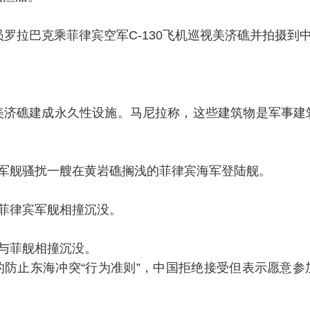
员罗拉巴克乘菲律宾空军C-130飞机巡视美济礁并拍摄到
美济礁建成永久性设施。马尼拉称，这些建筑物是军事建
国军舰骚扰一艘在黄岩礁搁浅的菲律宾海军登陆舰。
菲律宾军舰相撞沉没。
与菲舰相撞沉没。
的防止东海冲突“行为准则”，中国拒绝接受但表示愿意参