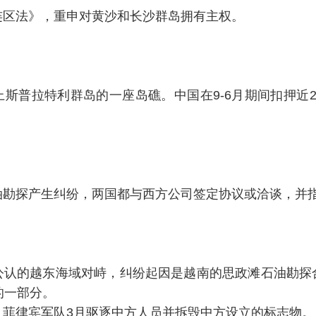
连区法》，重申对黄沙和长沙群岛拥有主权。
斯普拉特利群岛的一座岛礁。中国在9-6月期间扣押近
油勘探产生纠纷，两国都与西方公司签定协议或洽谈，并
公认的越东海域对峙，纠纷起因是越南的思政滩石油勘探
块的一部分。
。菲律宾军队3月驱逐中方人员并拆毁中方设立的标志物。