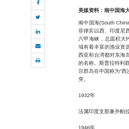
美媒资料：
南中国海
南中国海(South 
菲律宾以西、印度尼
六甲海峡，总面积大
域有着丰富的渔业资
西亚和台湾都对东海
的名称。斯普拉特利群
尔群岛在中国称为“西
突。
1932年
法属印度支那兼并帕拉
1946年