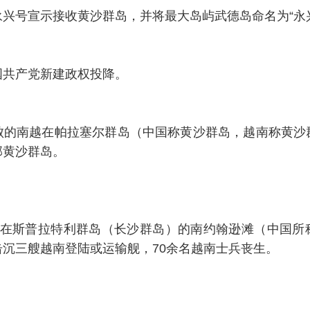
兴号宣示接收黄沙群岛，并将最大岛屿武德岛命名为“永
国共产党新建政权投降。
败的南越在帕拉塞尔群岛（中国称黄沙群岛，越南称黄沙
部黄沙群岛。
军在斯普拉特利群岛（长沙群岛）的南约翰逊滩（中国所
沉三艘越南登陆或运输舰，70余名越南士兵丧生。