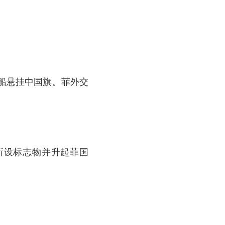
船悬挂中国旗。菲外交
所设标志物并升起菲国