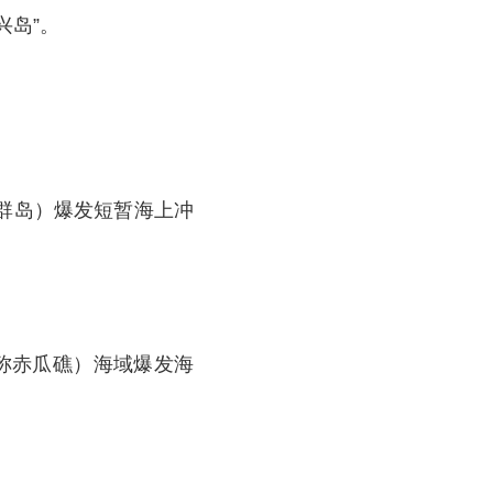
兴岛”。
群岛）爆发短暂海上冲
称赤瓜礁）海域爆发海