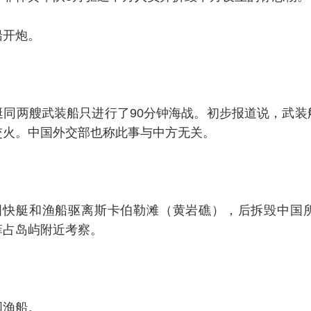
船开炮。
艇同两艘武装船只进行了90分钟海战。初步报道说，武装
交火。中国外交部也称此事与中方无关。
国快艇和渔船驱离斯卡伯勒滩（黄岩礁），后拆毁中国
菲占岛屿附近考察。
国渔船。